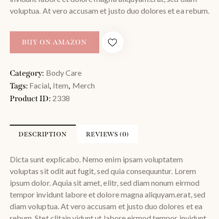
voluptua. At vero accusam et justo duo dolores et ea rebum.
BUY ON AMAZON
Body Care
Category:
Facial
Item
Merch
Tags:
,
,
2338
Product ID:
DESCRIPTION
REVIEWS (0)
Dicta sunt explicabo. Nemo enim ipsam voluptatem
voluptas sit odit aut fugit, sed quia consequuntur. Lorem
ipsum dolor. Aquia sit amet, elitr, sed diam nonum eirmod
tempor invidunt labore et dolore magna aliquyam.erat, sed
diam voluptua. At vero accusam et justo duo dolores et ea
rebum. Stet clitain vidunt ut labore eirmod tempor invidunt